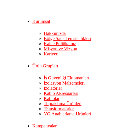
Kurumsal
Hakkımızda
Bölge Satış Temsilcilikleri
Kalite Politikamız
Misyon ve Vizyon
Kariyer
Ürün Grupları
İş Güvenliği Ekipmanları
İzolasyon Malzemeleri
İzolatörler
Kablo Aksesuarları
Kablolar
Topraklama Ürünleri
Transformatörler
YG Anahtarlama Ürünleri
Kampanyalar