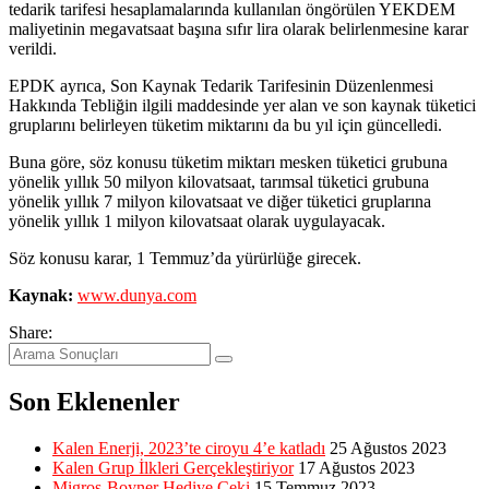
tedarik tarifesi hesaplamalarında kullanılan öngörülen YEKDEM
maliyetinin megavatsaat başına sıfır lira olarak belirlenmesine karar
verildi.
EPDK ayrıca, Son Kaynak Tedarik Tarifesinin Düzenlenmesi
Hakkında Tebliğin ilgili maddesinde yer alan ve son kaynak tüketici
gruplarını belirleyen tüketim miktarını da bu yıl için güncelledi.
Buna göre, söz konusu tüketim miktarı mesken tüketici grubuna
yönelik yıllık 50 milyon kilovatsaat, tarımsal tüketici grubuna
yönelik yıllık 7 milyon kilovatsaat ve diğer tüketici gruplarına
yönelik yıllık 1 milyon kilovatsaat olarak uygulayacak.
Söz konusu karar, 1 Temmuz’da yürürlüğe girecek.
Kaynak:
www.dunya.com
Share:
Son Eklenenler
Kalen Enerji, 2023’te ciroyu 4’e katladı
25 Ağustos 2023
Kalen Grup İlkleri Gerçekleştiriyor
17 Ağustos 2023
Migros-Boyner Hediye Çeki
15 Temmuz 2023