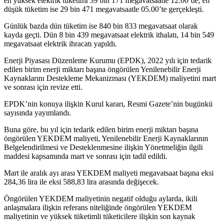
en yüksek elektrik tüketimi 39 bin 171 megavatsaatle 12.00’de, en
düşük tüketim ise 29 bin 471 megavatsaatle 05.00’te gerçekleşti.
Günlük bazda dün tüketim ise 840 bin 833 megavatsaat olarak
kayda geçti. Dün 8 bin 439 megavatsaat elektrik ithalatı, 14 bin 549
megavatsaat elektrik ihracatı yapıldı.
Enerji Piyasası Düzenleme Kurumu (EPDK), 2022 yılı için tedarik
edilen birim enerji miktarı başına öngörülen Yenilenebilir Enerji
Kaynaklarını Destekleme Mekanizması (YEKDEM) maliyetini mart
ve sonrası için revize etti.
EPDK’nin konuya ilişkin Kurul kararı, Resmi Gazete’nin bugünkü
sayısında yayımlandı.
Buna göre, bu yıl için tedarik edilen birim enerji miktarı başına
öngörülen YEKDEM maliyeti, Yenilenebilir Enerji Kaynaklarının
Belgelendirilmesi ve Desteklenmesine ilişkin Yönetmeliğin ilgili
maddesi kapsamında mart ve sonrası için tadil edildi.
Mart ile aralık ayı arası YEKDEM maliyeti megavatsaat başına eksi
284,36 lira ile eksi 588,83 lira arasında değişecek.
Öngörülen YEKDEM maliyetinin negatif olduğu aylarda, ikili
anlaşmalara ilişkin referans niteliğinde öngörülen YEKDEM
maliyetinin ve yüksek tüketimli tüketicilere ilişkin son kaynak