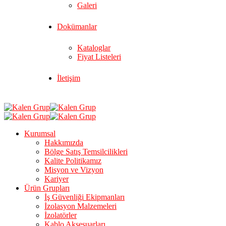
Galeri
Dokümanlar
Kataloglar
Fiyat Listeleri
İletişim
Kurumsal
Hakkımızda
Bölge Satış Temsilcilikleri
Kalite Politikamız
Misyon ve Vizyon
Kariyer
Ürün Grupları
İş Güvenliği Ekipmanları
İzolasyon Malzemeleri
İzolatörler
Kablo Aksesuarları