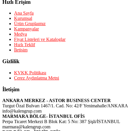
Hızlı Erişim
Ana Sayfa
Kurumsal
Ürün Gruplaımız
Kampanyalar
Medya
Fiyat Listeleri ve Kataloglar
Hızlı Teklif
İletişim
Gizlilik
KVKK Politikası
Çerez Aydınlatma Metni
İletişim
ANKARA MERKEZ - ASTOR BUSINESS CENTER
Turgut Özal Bulvarı 1467/1. Cad. No: 42/F Yenimahalle/ANKARA
info@kalengrup.com
MARMARA BÖLGE- İSTANBUL OFİS
Perpa Ticaret Merkezi B Blok Kat: 5 No: 387 Şişli/İSTANBUL
marmara@kalengrup.com